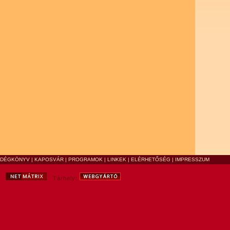
NDÉGKÖNYV
|
KAPOSVÁR
|
PROGRAMOK
|
LINKEK
|
ELÉRHETŐSÉG
|
IMPRESSZUM
Tárhely: