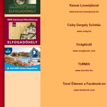
Kassai Lovasijászat
www.kassai-lovasijaszat.hu
Csiky Gergely Színház
www.csiky.hu
Virágfürdő
www.viragfurdo.com
TURMIX
www.tourmix.hu
Turul Étterem a Facebook-on
www.facebook.com