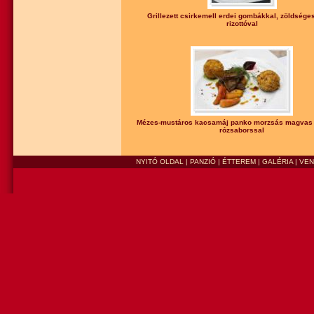
Grillezett csirkemell erdei gombákkal, zöldséges
rizottóval
Mézes-mustáros kacsamáj panko morzsás magvas k
rózsaborssal
NYITÓ OLDAL
|
PANZIÓ
|
ÉTTEREM
|
GALÉRIA
|
VE