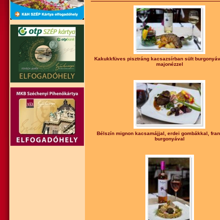
Kakukkfüves pisztráng kacsazsírban sült burgonyáv
majonézzel
Bélszín mignon kacsamájjal, erdei gombákkal, fran
burgonyával