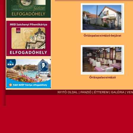
Óriáspalacsintázó-bejárat
Óriáspalacsintázó
NYITÓ OLDAL
|
PANZIÓ
|
ÉTTEREM
|
GALÉRIA
|
VE