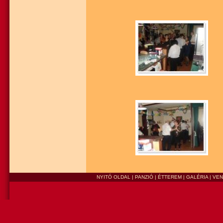
NYITÓ OLDAL
|
PANZIÓ
|
ÉTTEREM
|
GALÉRIA
|
VE